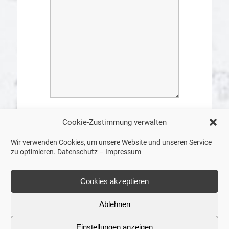
Ich erkläre mich mit der
Cookie-Zustimmung verwalten
Verarbeitung der
eingegebenen Daten sowie
Wir verwenden Cookies, um unsere Website und unseren Service
der
Datenschutzerklärung
zu optimieren.
Datenschutz
–
Impressum
einverstanden.
*
Cookies akzeptieren
Ablehnen
Einstellungen anzeigen